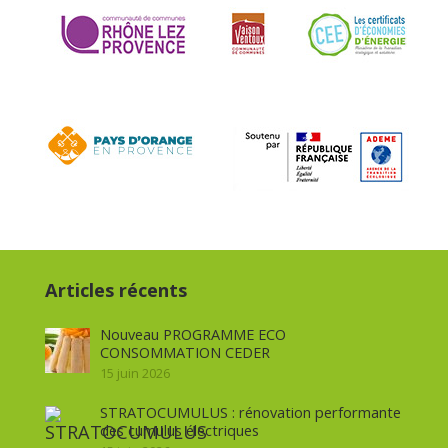
Articles récents
Nouveau PROGRAMME ECO
CONSOMMATION CEDER
15 juin 2026
STRATOCUMULUS : rénovation performante
des cumulus électriques