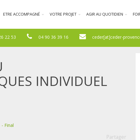
ETRE ACCOMPAGNÉ
VOTRE PROJET
AGIR AU QUOTIDIEN
FOI
26 22 53
04 90 36 39 16
ceder[at]ceder-provenc
U
UES INDIVIDUEL
- Final
Partager