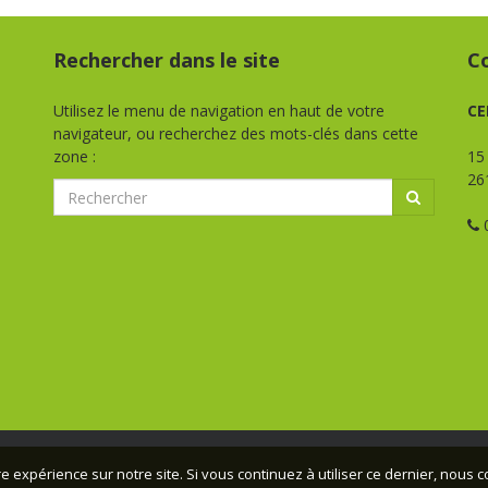
Rechercher dans le site
C
Utilisez le menu de navigation en haut de votre
CE
navigateur, ou recherchez des mots-clés dans cette
zone :
15
26
0
e expérience sur notre site. Si vous continuez à utiliser ce dernier, nous 
ovence - 2026 - Tous droits réservés -
Mentions légales
- Conceptio