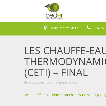
Nous rendre visite
04 75 
LES CHAUFFE-EA
THERMODYNAMIQ
(CETI) – FINAL
24 Mai 2019, 10:31 /
Perrine DYON
/
Les Chauffe-eau Thermodynamiques Individuel (CETI) 