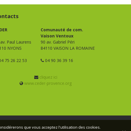
ontacts
DER
Comunauté de com.
Vaison Ventoux
 av. Paul Laurens
90 av. Gabriel Péri
110 NYONS
84110 VAISON LA ROMAINE
4 75 26 22 53
04 90 36 39 16
cliquez ici
www.ceder-provence.org
considérerons que vous acceptez l'utilisation des cookies.
n :
Webmas