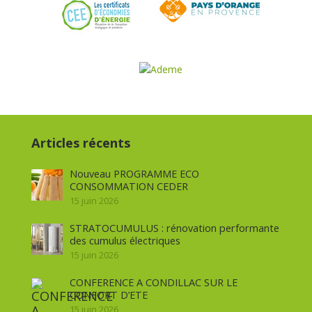
Articles récents
Nouveau PROGRAMME ECO
CONSOMMATION CEDER
15 juin 2026
STRATOCUMULUS : rénovation performante
des cumulus électriques
15 juin 2026
CONFERENCE A CONDILLAC SUR LE
CONFORT D’ETE
15 juin 2026