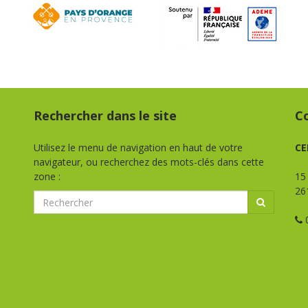
Rechercher dans le site
C
Utilisez le menu de navigation en haut de votre
CE
navigateur, ou recherchez des mots-clés dans cette
zone :
15
26
0