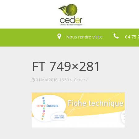
Nous rendre visite
04 75 
FT 749×281
31 Mai 2018, 18:50 /
Ceder
/