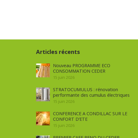
Articles récents
Nouveau PROGRAMME ECO
CONSOMMATION CEDER
15 juin 2026
STRATOCUMULUS : rénovation
performante des cumulus électriques
15 juin 2026
CONFERENCE A CONDILLAC SUR LE
CONFORT D’ETE
15 juin 2026
PREMIER CAFE RENO DU CEDER