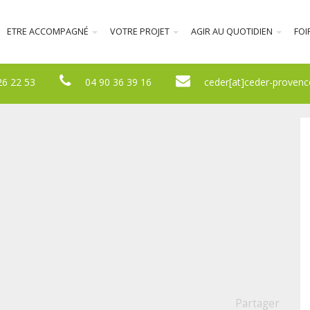
ETRE ACCOMPAGNÉ
VOTRE PROJET
AGIR AU QUOTIDIEN
FOI
26 22 53
04 90 36 39 16
ceder[at]ceder-provenc
Partager