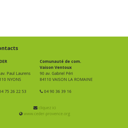
ontacts
DER
Comunauté de com.
Vaison Ventoux
 av. Paul Laurens
90 av. Gabriel Péri
110 NYONS
84110 VAISON LA ROMAINE
4 75 26 22 53
04 90 36 39 16
cliquez ici
www.ceder-provence.org