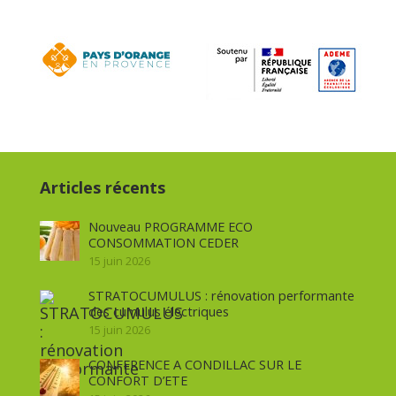
Articles récents
Nouveau PROGRAMME ECO
CONSOMMATION CEDER
15 juin 2026
STRATOCUMULUS : rénovation performante
des cumulus électriques
15 juin 2026
CONFERENCE A CONDILLAC SUR LE
CONFORT D’ETE