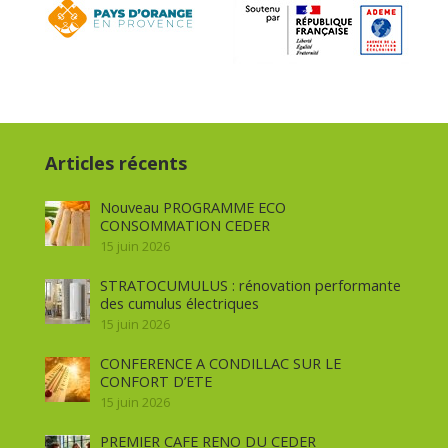
Articles récents
Nouveau PROGRAMME ECO
CONSOMMATION CEDER
15 juin 2026
STRATOCUMULUS : rénovation performante
des cumulus électriques
15 juin 2026
CONFERENCE A CONDILLAC SUR LE
CONFORT D’ETE
15 juin 2026
PREMIER CAFE RENO DU CEDER