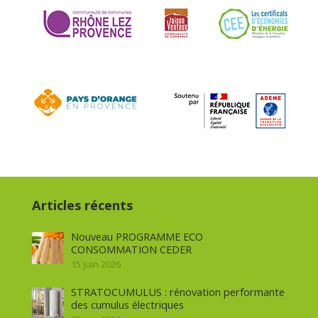
Articles récents
Nouveau PROGRAMME ECO
CONSOMMATION CEDER
15 juin 2026
STRATOCUMULUS : rénovation performante
des cumulus électriques