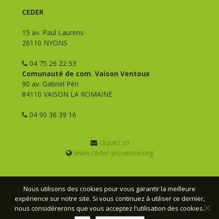
CEDER
15 av. Paul Laurens
26110 NYONS
04 75 26 22 53
Comunauté de com. Vaison Ventoux
90 av. Gabriel Péri
84110 VAISON LA ROMAINE
04 90 36 39 16
cliquez ici
www.ceder-provence.org
Nous utilisons des cookies pour vous garantir la meilleure
expérience sur notre site. Si vous continuez à utiliser ce dernier,
© CEDER Provence - 2026 - Tous droits réservés -
Mentions
nous considérerons que vous acceptez l'utilisation des cookies.
légales
- Conception :
Webmas