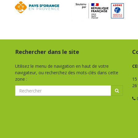
Rechercher dans le site
C
Utilisez le menu de navigation en haut de votre
CE
navigateur, ou recherchez des mots-clés dans cette
zone :
15
26
0