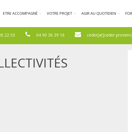
ETRE ACCOMPAGNÉ
VOTRE PROJET
AGIR AU QUOTIDIEN
FOI
26 22 53
04 90 36 39 16
ceder[at]ceder-provenc
LECTIVITÉS