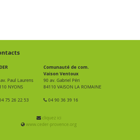
ontacts
DER
Comunauté de com.
Vaison Ventoux
 av. Paul Laurens
90 av. Gabriel Péri
110 NYONS
84110 VAISON LA ROMAINE
4 75 26 22 53
04 90 36 39 16
cliquez ici
www.ceder-provence.org