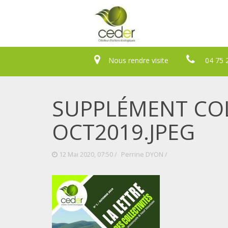
Nous rendre visite
04 75 
SUPPLÉMENT COL
OCT2019.JPEG
12 Mai 2020, 07:50 /
Perrine DYON
/