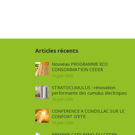
Articles récents
Nouveau PROGRAMME ECO
CONSOMMATION CEDER
15 juin 2026
STRATOCUMULUS : rénovation
performante des cumulus électriques
15 juin 2026
CONFERENCE A CONDILLAC SUR LE
CONFORT D’ETE
15 juin 2026
PREMIER CAFE RENO DU CEDER